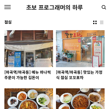
본문 바로가기
초보 프로그래머의 하루
점심
[마곡역/마곡동] 메뉴 하나씩
[마곡역/마곡동] 맛있는 가정
주문이 가능한 김돈이
식 점심 꼬꼬포차