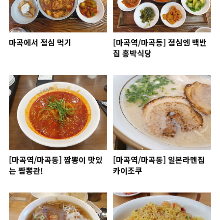
마곡에서 점심 먹기
[마곡역/마곡동] 점심엔 백반
집 홍박식당
[마곡역/마곡동] 짬뽕이 맛있
[마곡역/마곡동] 일본라멘집
는 짬뽕관!
카이조쿠