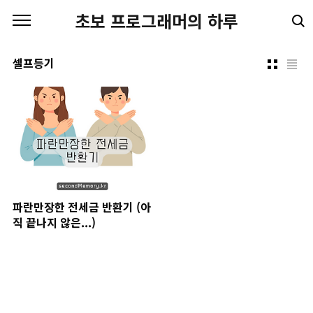
본문 바로가기
초보 프로그래머의 하루
셀프등기
파란만장한 전세금 반환기 (아
직 끝나지 않은...)