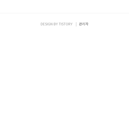
DESIGN BY
TISTORY
관리자