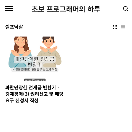
본문 바로가기
초보 프로그래머의 하루
셀프낙찰
파란만장한 전세금 반환기 -
강제경매(3) 권리신고 및 배당
요구 신청서 작성