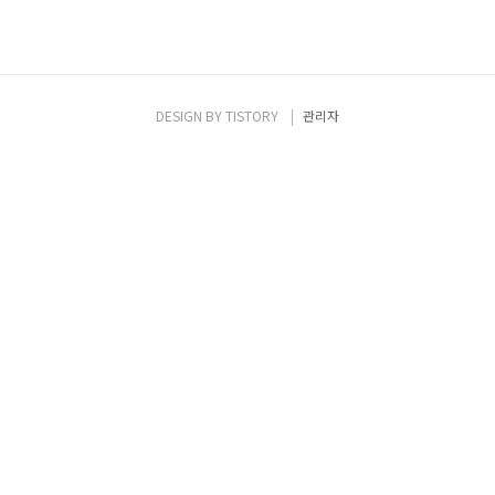
DESIGN BY
TISTORY
관리자