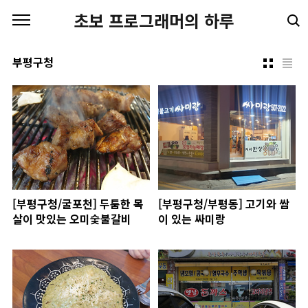
본문 바로가기
초보 프로그래머의 하루
부평구청
[부평구청/굴포천] 두툼한 목
[부평구청/부평동] 고기와 쌈
살이 맛있는 오미숯불갈비
이 있는 싸미랑