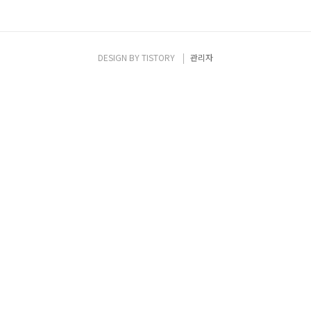
DESIGN BY
TISTORY
관리자