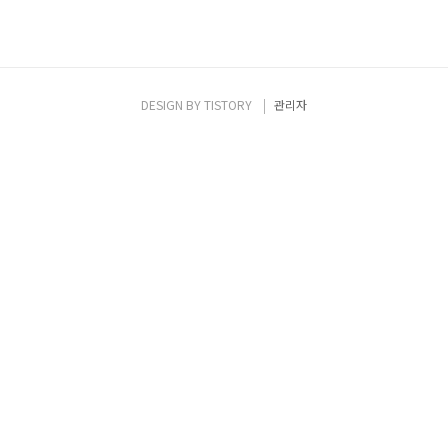
DESIGN BY
TISTORY
관리자