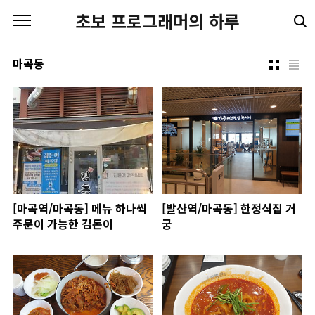
본문 바로가기
초보 프로그래머의 하루
마곡동
[마곡역/마곡동] 메뉴 하나씩
[발산역/마곡동] 한정식집 거
주문이 가능한 김돈이
궁