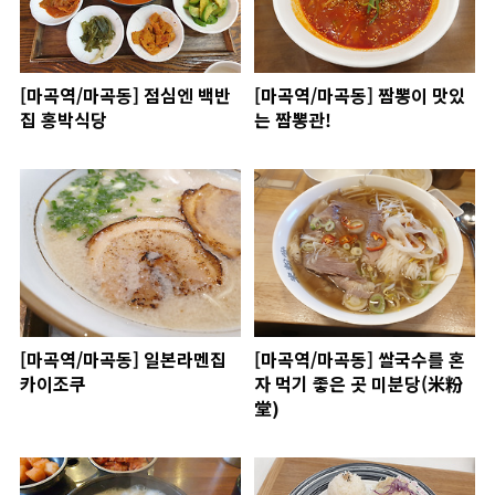
[마곡역/마곡동] 점심엔 백반
[마곡역/마곡동] 짬뽕이 맛있
집 홍박식당
는 짬뽕관!
[마곡역/마곡동] 일본라멘집
[마곡역/마곡동] 쌀국수를 혼
카이조쿠
자 먹기 좋은 곳 미분당(米粉
堂)