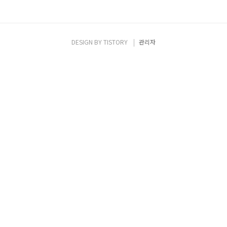
DESIGN BY
TISTORY
관리자