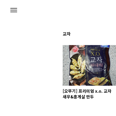
본문 바로가기
교자
[오뚜기] 프리미엄 x.o. 교자
새우&홍게살 만두