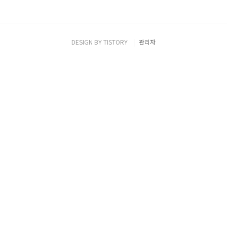
DESIGN BY
TISTORY
관리자