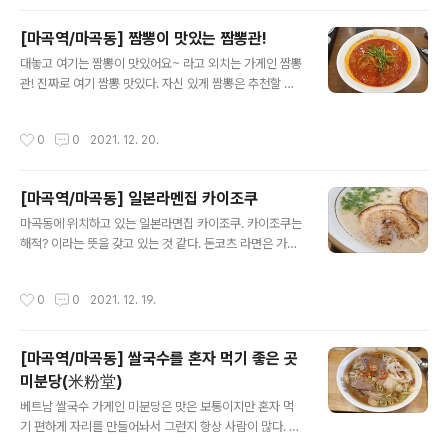
기가 없는 듯 했다. 짬뽕 맛은 맛있는 편으로 괜찮았다. 요
즘에 워낙 짬뽕을 잘하는 집들이 많아서 큰 메리트는 없어
[마곡역/마곡동] 짬뽕이 맛있는 짬뽕관!
보이지만 가성비가 좋아 근처에 산다면 자주 갈 듯! 아 그리
글 내용
고 백짬뽕을 먹고 싶었는데 예전엔 팔았지만 지금은 메뉴
대놓고 여기는 짬뽕이 맛있어요~ 라고 외치는 가게인 짬뽕
판에 없어 못 시켰다ㅜㅜ
관! 진짜로 여기 짬뽕 맛있다. 자신 있게 짬뽕은 추천할 수
있다! (하지만 게살볶음밥은 그닥;)
작성시간
0
0
2021. 12. 20.
[마곡역/마곡동] 일본라멘집 카이조쿠
글 내용
마곡동에 위치하고 있는 일본라면집 카이조쿠. 카이조쿠는
해적? 이라는 뜻을 갖고 있는 것 같다. 돈코츠 라면은 가격
도 저렴한데 맛도 있어 베스트셀러일 듯!
작성시간
0
0
2021. 12. 19.
[마곡역/마곡동] 쌀국수를 혼자 먹기 좋은 곳
미분당(米粉堂)
글 내용
베트남 쌀국수 가게인 미분당은 맛은 보통이지만 혼자 먹
기 편하게 자리를 만들어놔서 그런지 항상 사람이 많다. 이
지점은 점심에 먹으려면 11시 30분 전에 가서 먹거나 2시