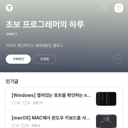
검색하기
티스토리
초보 프로그래머의 하루
구독자
1
지극히 개인적이고 내멋대로인 블로그
구독하기
방명록
신고하기 레이어
열기
인기글
[Windows] 열려있는 포트를 확인하는 net
stat 사용 방법
13
0
조회
17
[macOS] MAC에서 윈도우 키보드를 사용
할 때 옵션(alt)키와 커맨트키를 바꾸는 방법
0
0
조회
6