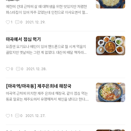
글 내용
예전에 건대 근처에 살 때 대학생을 위한 맛있지만 저렴한
파스타집이 있어 자주 갔었는데 인천으로 이사오면서 멀어
지고 대체할만한 가게를 찾지 못해 못 갔었다. 그러다 다방
작성시간
1
0
2021. 12. 29.
겸 돈가스 집(?)이 없어지고 파스타집이 생겼다고 했을 땐
한 번 가야지 생각만 하고 코로나 때문에 가지 못 했다. 고
기보다 우선순위가 떨어지는 파스타라 더더욱 가지 못 했
마곡에서 점심 먹기
다. 그러다 근처에 지나갈 일이 생겨 지나가다 입간판에 적
글 내용
요즘엔 요기요나 배민이 있어 핸드폰으로 뭘 시켜 먹을지
혀 있는 가격을 봤더니?! 엄청 저렴했다. 그래서 시간 내서
골랐지만 옛날에는 그런 게 없었다. 대신에 배달 책자라는
갔고 기대 이상이었다! (피자랑 빵은 빼고 파스타만;)
게 있었다. 배가 고파오는데 딱히 뭘 시킬지 정해지지 않았
을 때, 나는 소파에 누워 책자를 정독하면서 뭘 먹을지 고르
작성시간
0
0
2021. 12. 28.
곤 했었다. 이 포스트는 그런 추억을 가지고 마곡에서 점심
먹을 때 메뉴를 편히 고르기 위해 작성하는 포스트이다. (이
사온지 얼마 안 돼 다녀본 곳이 많지 않다. 추천할만한 곳이
[마곡역/마곡동] 제주은희네 해장국
있으면 댓글 부탁해요!) 백반 or 한식뷔페 꼬꼬랜드 꼬꼬포
글 내용
차 - https://secondmemory.kr/733 홍박식당 - http
마곡역 근처에 위치한 제주 은희네 해장국. 같이 점심 먹는
s://secondMemory.kr/730 김돈이 - https://secon
동료 말로는 제주도에서 유명해져서 체인을 냈다고 한다.
dmemory.kr/741 국밥류 제주은희네 해장국 - https://
특색 있는 해장국집이고 술 먹고 오고 싶은 맛집 중 하나다.
secondMemory..
작성시간
1
0
2021. 12. 27.