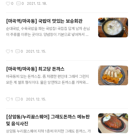
작성시간
0
0
2021. 12. 18.
지나서 가야 기다리지 않고 바로 들어갈 수 있는 것 같다. 2
시 반쯤부터는 이미 마감을 하고 있어서 주문을 안 받는 것
같다. 여담이지만 가게 이름은 중국말이고 파는 음식은 베
[마곡역/마곡동] 국밥이 맛있는 보승회관
트남 음식이고 인테리어는 일본식인 게 좀 특이하다.
글 내용
순대국밥, 수육국밥을 파는 국밥집! 국집집 답게 남자 손님
이 주류를 이루는 곳이다. 양념장이 기본으로 넣어져서 나
오는데 따로 달라고 하면 따로도 주시고 국물 베이스가 맛
있어서 기본으로 먹다가 나중에 양념장을 넣어서 먹으면
작성시간
1
0
2021. 12. 15.
더 좋을 것 같다. 그리고 부속 고기가 많이 들어가는 편은
아니고 개인적으로 깍두기보단 배추김치가 훨씬 더 맛있었
다.
[마곡역/마곡동] 최고당 돈까스
글 내용
마곡동에 있는 돈까스집. 좀 저렴한 편인데 그래서 그런지
모든 게 셀프 형식이다. 물은 당연하고 돈까스를 가져와서
먹고 가져다 놔야 하고, 미소, 깎두기 등이 셀프로 다녀와야
한다. 맛은 괜찮은 편인 듯!
작성시간
1
0
2021. 12. 15.
[상암동/누리꿈스퀘어] 그래도돈까스 메뉴판
및 음식사진
글 내용
상암동 누리꿈스퀘어 지하 1층에 위치한 그래도 돈까스. 가