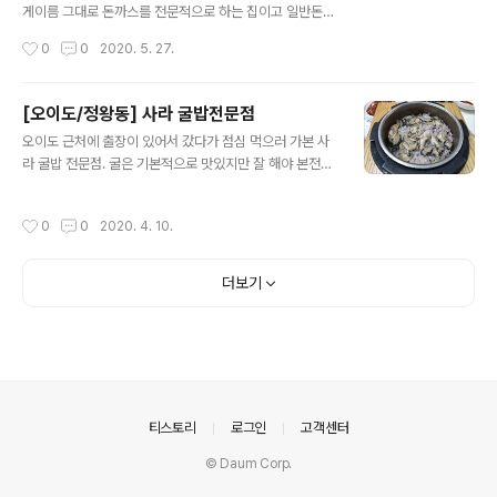
게이름 그대로 돈까스를 전문적으로 하는 집이고 일반돈까
스보다는 여러가지 맛을 가미한 칠리, 김치나베, 샐러드 등
작성시간
0
0
2020. 5. 27.
등의 돈까스가 주력인가보다.
[오이도/정왕동] 사라 굴밥전문점
글 내용
오이도 근처에 출장이 있어서 갔다가 점심 먹으러 가본 사
라 굴밥 전문점. 굴은 기본적으로 맛있지만 잘 해야 본전이
랄까 싶은 식재료인 것 같다. 냄새 나거나 맛없게 하기는 쉽
지만 맛있게 해봐야 굴 냄새 안 나고 그냥 굴맛 난다랄까?
작성시간
0
0
2020. 4. 10.
여튼 난 굴을 좋아해서 냄새만 안나면 땡스! 하면서 먹는데
이집은 냄새 뿐만 아니라 되게 신선했던 것 같다. 그리고 밑
반찬들도 깔끔! AND 맛남! 아 그리고 나는 굴밥(16,000
더보기
원)으로 먹었다. 개인적으로 더덕무침이 너무너무 제일 맛
있었다. 그것만 계속 먹었음;;;
의안내
티스토리
로그인
고객센터
© Daum Corp.