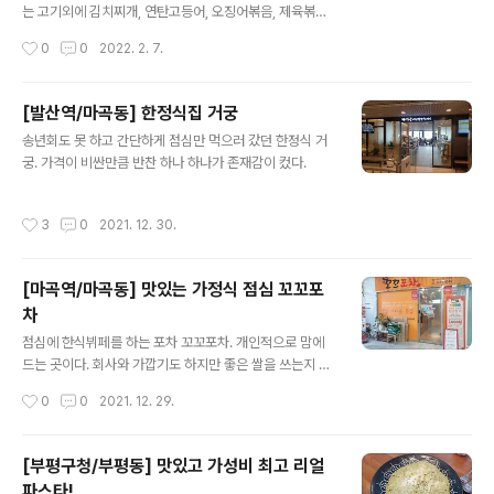
는 고기외에 김치찌개, 연탄고등어, 오징어볶음, 제육볶음,
계란말이, 제주돼지 간장불백을 판다. 메뉴 구성도 좋아 한
작성시간
0
0
2022. 2. 7.
번 가봤는데 제육과 김치찌개는 꽤 맛있었다.그래서 다음
에 또 가서 오징어볶음이나 연탄고등어도 먹어보려고 한
다.
[발산역/마곡동] 한정식집 거궁
글 내용
송년회도 못 하고 간단하게 점심만 먹으러 갔던 한정식 거
궁. 가격이 비싼만큼 반찬 하나 하나가 존재감이 컸다.
작성시간
3
0
2021. 12. 30.
[마곡역/마곡동] 맛있는 가정식 점심 꼬꼬포
차
글 내용
점심에 한식뷔페를 하는 포차 꼬꼬포차. 개인적으로 맘에
드는 곳이다. 회사와 가깝기도 하지만 좋은 쌀을 쓰는지 밥
맛이 좋고 반찬들도 다 깔끔하고 맛있다. 가격은 7,000원!
작성시간
0
0
2021. 12. 29.
일단 메뉴는 이렇게 정해져 있는데 언제 바뀔지는 모르겠
다.
[부평구청/부평동] 맛있고 가성비 최고 리얼
파스타!