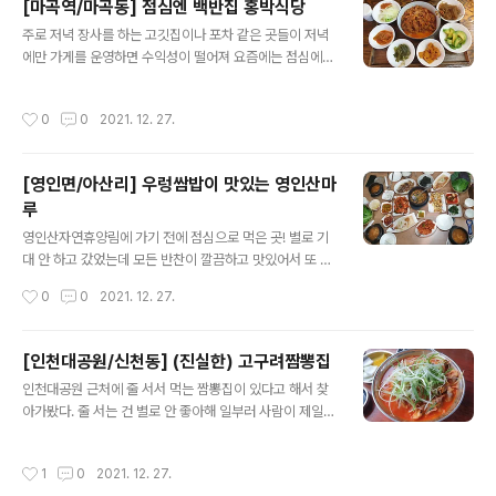
[마곡역/마곡동] 점심엔 백반집 홍박식당
글 내용
주로 저녁 장사를 하는 고깃집이나 포차 같은 곳들이 저녁
에만 가게를 운영하면 수익성이 떨어져 요즘에는 점심에도
백반이나 한식뷔페를 하는 곳이 많다. 그 중 맛있기로 소문
난 홍박식당이 있다. 점심시간 딱 맞춰 가면 기다려야 해서
작성시간
0
0
2021. 12. 27.
12시 전에 가거나 12시 30분이 지나서 가는 걸 추천한다.
이 집도 메인이나 밑반찬들이 깔끔하고 맛있다! 가격은 8,
000원. (9,000으로 오른 듯..)
[영인면/아산리] 우렁쌈밥이 맛있는 영인산마
루
글 내용
영인산자연휴양림에 가기 전에 점심으로 먹은 곳! 별로 기
대 안 하고 갔었는데 모든 반찬이 깔끔하고 맛있어서 또 가
고 싶은 내 마음속 맛집 중에 하나로 자리잡았다. 우렁무침
작성시간
0
0
2021. 12. 27.
도 엄청 맛있고, 우렁 튀김도 처음 먹어봤는데 괜찮았고 간
장게장은 어머니가 작살을 내셨고 우렁쌈장이 기가막혔다.
(아 또 가고 싶다ㅜㅜ) 여튼 엄청난 맛집이었고 현지인들도
[인천대공원/신천동] (진실한) 고구려짬뽕집
많이 찾는 곳인지 평일이었지만 사람이 많았다.
글 내용
인천대공원 근처에 줄 서서 먹는 짬뽕집이 있다고 해서 찾
아가봤다. 줄 서는 건 별로 안 좋아해 일부러 사람이 제일
없을 것으로 생각된 오후 3시에 갔는데 그래도 줄 서고 있
었다. 그리고 대기 줄이 길진 않아 10분 정도 기다려서 들
작성시간
1
0
2021. 12. 27.
어갈 수 있었다. 짬뽕 먹으면서 봤는데 3시 반은 되어야 대