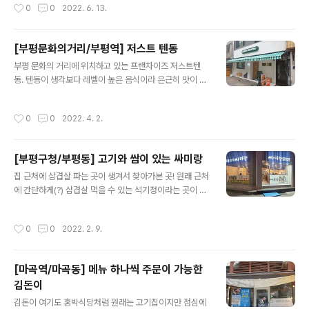
작성시간
0
0
2022. 6. 13.
지 화력도 좋고 향도 좋고 잘 꺼지지도 않았다.
[부평문화의거리/부평역] 저스트 텐동
글 내용
부평 문화의 거리에 위치하고 있는 프랜차이즈 저스트텐
동. 텐동이 생각보다 레벨이 높은 음식이라 은근히 맛이 떨
어지는 집이 많은데 요즘엔 상향평준화가 됐는지 너무 맛
있게 먹었다. (맛이 좀 떨어지는 집이 생각보다 많았다.) 한
작성시간
0
0
2022. 4. 2.
상 단품에는 새우튀김2, 꽈리고추튀김1, 김튀김1, 호박튀김
1, 느타리버섯 튀김1 이 들어가고 추가로 타카나라고 하는
일본 갓절임?이 들어가는데 이게 또 일본에서 좋아했던 맛
[부평구청/부평동] 고기와 쌈이 있는 싸미랑
이라 너무 좋았었다.
글 내용
집 근처에 삼겹살 파는 곳이 생겨서 찾아가본 곳! 원래 근처
에 간단하게(?) 삼겹살 먹을 수 있는 석기정이라는 곳이 있
었는데 장어집으로 바뀌면서 없어져서 슬펐다ㅜ 하지만 이
젠 싸미랑이 석기정을 대신해줄 것이다!
작성시간
0
0
2022. 2. 9.
[마곡역/마곡동] 메뉴 하나씩 주문이 가능한
김돈이
글 내용
김돈이 여기도 홍박식당처럼 원래는 고기집이지만 점심에