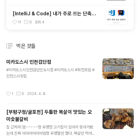
[IntelliJ & Code] 내가 주로 쓰는 단축키
(Shortcut)
11
0
조회
4
먹은 것들
분류 전체보기
주요 글 목록
미카도스시 인천검단점
글 내용
#미카도스시인천검단신도시점 #미카도스시 #회전초밥 #
인천스시맛집
작성시간
1
0
2024. 4. 8.
[부평구청/굴포천] 두툼한 목살이 맛있는 오
미숯불갈비
글 내용
집 근처에 엄~~~~~청 유명한 고기집이 있어서 찾아가봤
는데 진짜 어어어어어어엄청 유명할만 했다. 목살만 먹어
봤지만 고기가 엄청 맛있었고 숯도 엄청 좋은 숯을 쓰시는