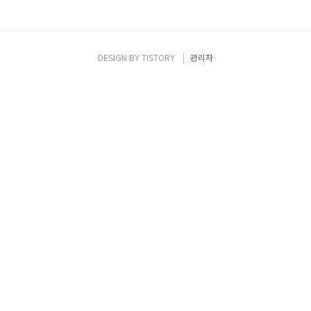
DESIGN BY
TISTORY
관리자