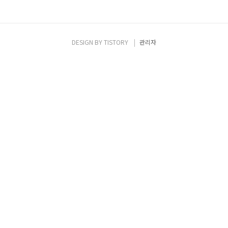
DESIGN BY
TISTORY
관리자