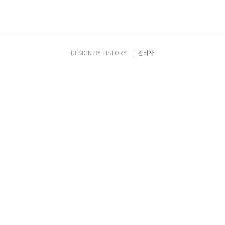
DESIGN BY
TISTORY
관리자