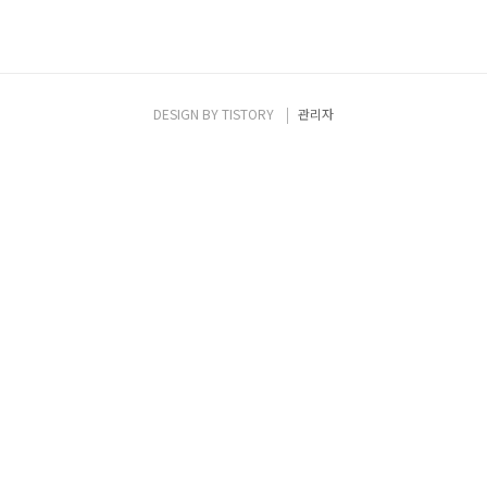
DESIGN BY
TISTORY
관리자