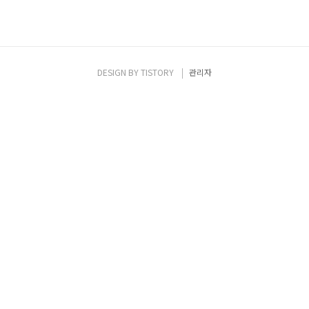
DESIGN BY
TISTORY
관리자