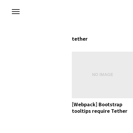
본문 바로가기
tether
[Webpack] Bootstrap
tooltips require Tether