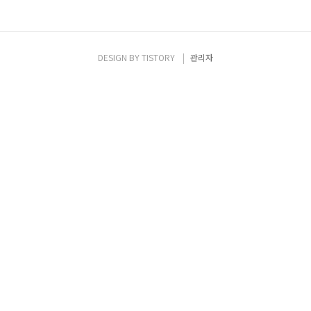
DESIGN BY
TISTORY
관리자