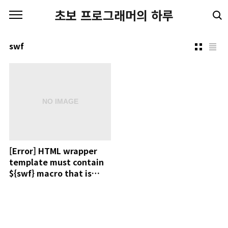
본문 바로가기
초보 프로그래머의 하루
swf
[Error] HTML wrapper
template must contain
${swf} macro that is
substituted at compile
time