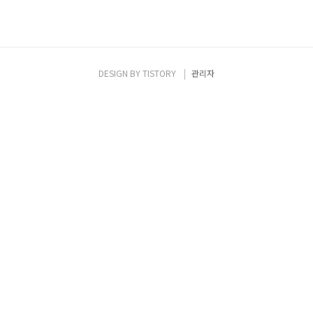
DESIGN BY
TISTORY
관리자