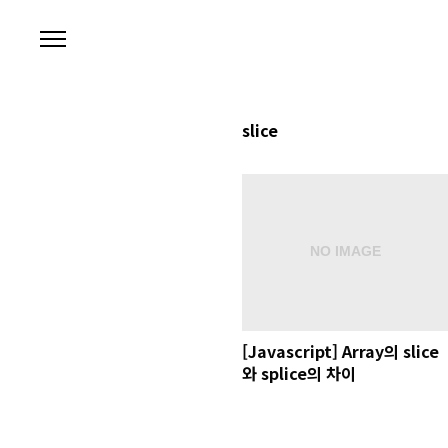
본문 바로가기
slice
[Javascript] Array의 slice
와 splice의 차이