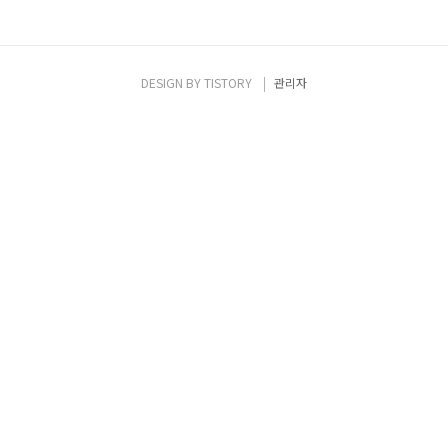
DESIGN BY
TISTORY
관리자