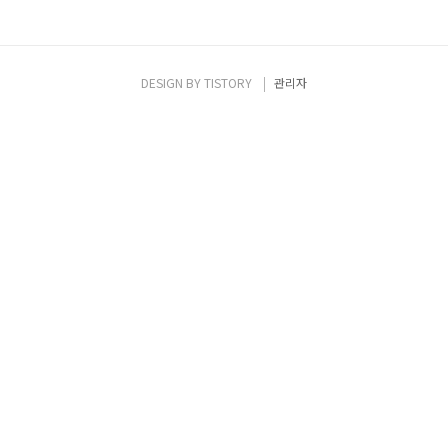
DESIGN BY
TISTORY
관리자