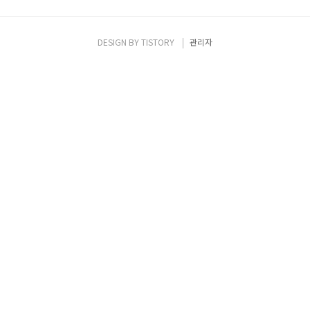
DESIGN BY
TISTORY
관리자