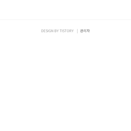
DESIGN BY
TISTORY
관리자