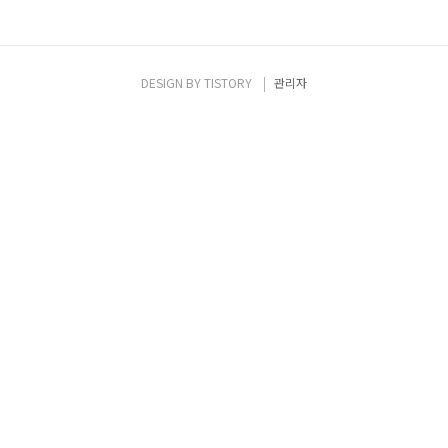
DESIGN BY
TISTORY
관리자