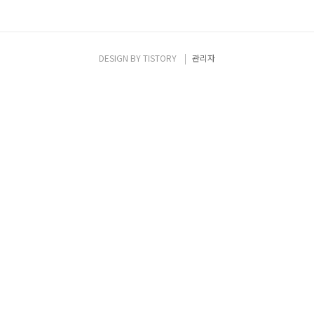
DESIGN BY
TISTORY
관리자