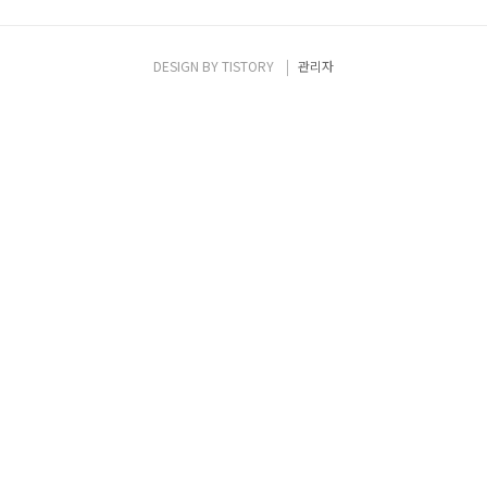
DESIGN BY
TISTORY
관리자