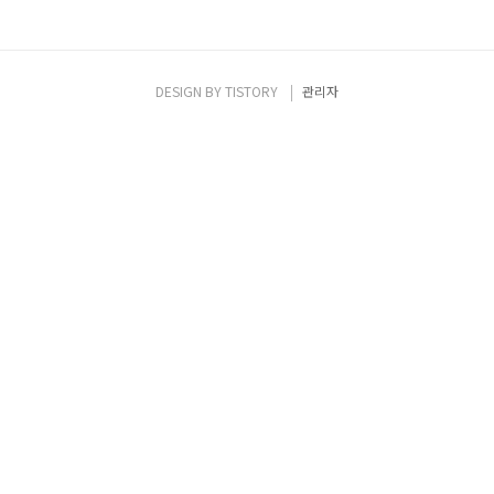
DESIGN BY
TISTORY
관리자