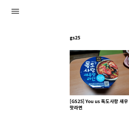
본문 바로가기
gs25
[GS25] You us 독도사랑 새우
맛라면