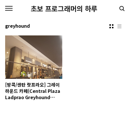
본문 바로가기
초보 프로그래머의 하루
greyhound
[방콕/센탄 랏프라오] 그레이
하운드 카페(Central Plaza
Ladprao Greyhound
Cafe)