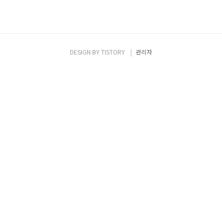
DESIGN BY
TISTORY
관리자