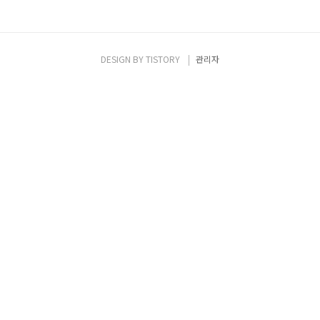
DESIGN BY
TISTORY
관리자