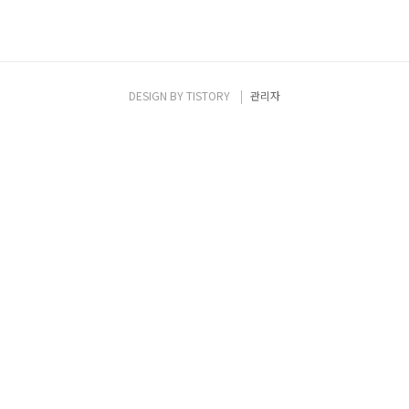
DESIGN BY
TISTORY
관리자