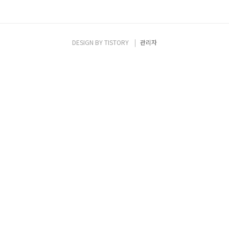
DESIGN BY
TISTORY
관리자