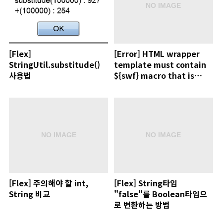
[Flex]
[Error] HTML wrapper
StringUtil.substitude()
template must contain
사용법
${swf} macro that is
substituted at compile
time
[Flex] 주의해야 할 int,
[Flex] String타입
String 비교
"false"를 Boolean타입으
로 변환하는 방법