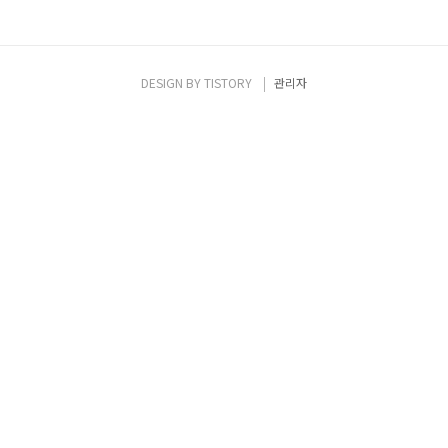
DESIGN BY
TISTORY
관리자