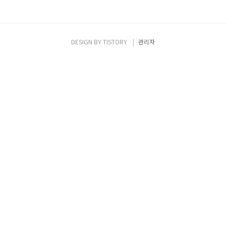
DESIGN BY
TISTORY
관리자