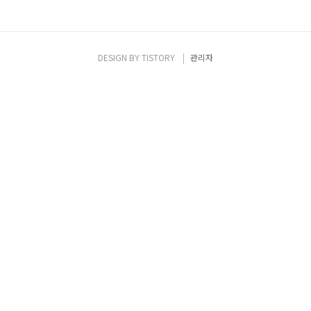
DESIGN BY
TISTORY
관리자