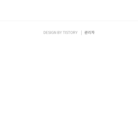
DESIGN BY
TISTORY
관리자