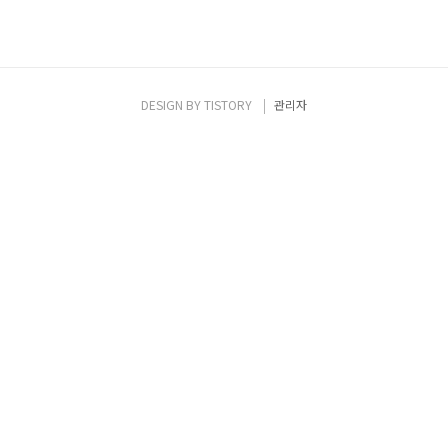
DESIGN BY
TISTORY
관리자