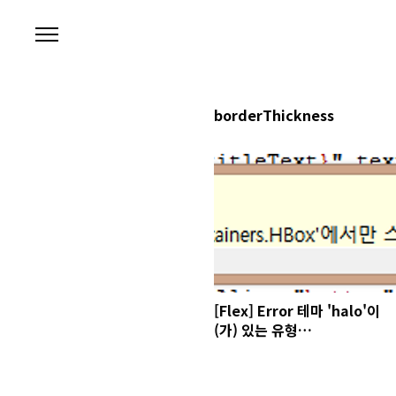
본문 바로가기
borderThickness
[Flex] Error 테마 'halo'이
(가) 있는 유형
'mx.containers.HBox'에서
만 스타일
'borderThickness'이(가)