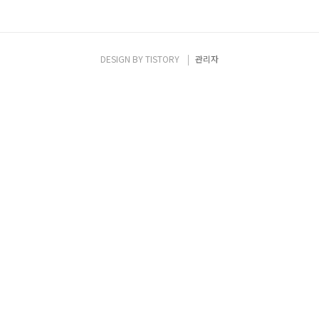
DESIGN BY
TISTORY
관리자