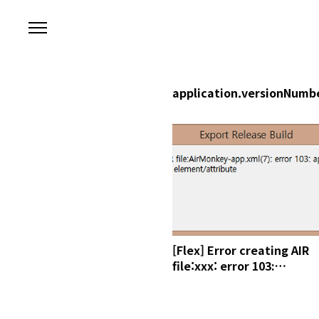
본문 바로가기
application.versionNumb
[Flex] Error creating AIR
file:xxx: error 103:
application.versionNumb
is an unexpected
element/attribute