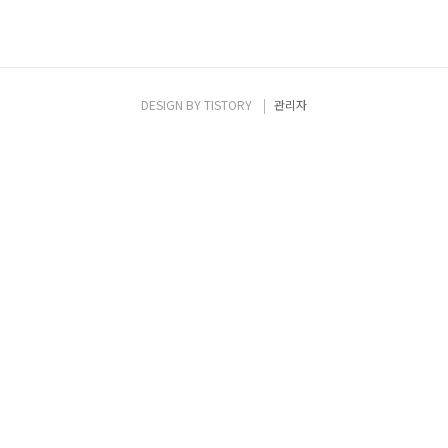
DESIGN BY
TISTORY
관리자