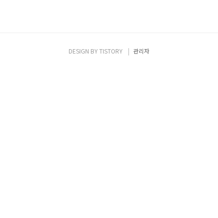
DESIGN BY
TISTORY
관리자