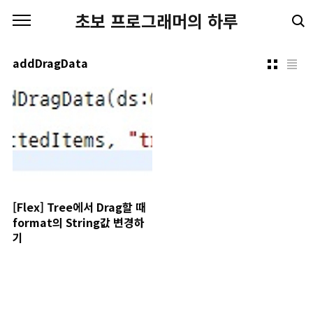
본문 바로가기
초보 프로그래머의 하루
addDragData
[Flex] Tree에서 Drag할 때
format의 String값 변경하
기