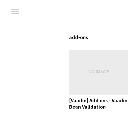
본문 바로가기
add-ons
[Vaadin] Add ons - Vaadin
Bean Validation