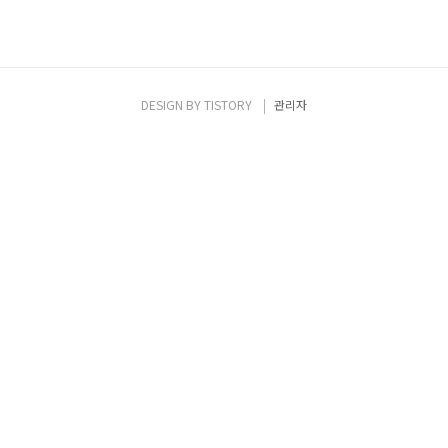
DESIGN BY
TISTORY
관리자