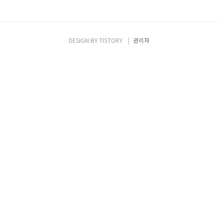
DESIGN BY
TISTORY
관리자