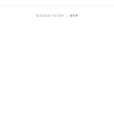
DESIGN BY
TISTORY
관리자