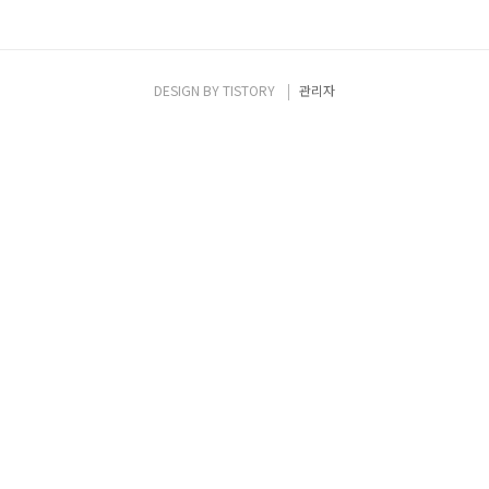
DESIGN BY
TISTORY
관리자