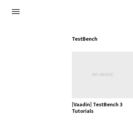
본문 바로가기
TestBench
[Vaadin] TestBench 3
Tutorials